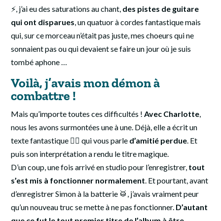
⚡, j’ai eu des saturations au chant,
des pistes de guitare
qui ont disparues
, un quatuor à cordes fantastique mais
qui, sur ce morceau n’était pas juste, mes choeurs qui ne
sonnaient pas ou qui devaient se faire un jour où je suis
tombé aphone …
Voilà, j’avais mon démon à
combattre !
Mais qu’importe toutes ces difficultés !
Avec Charlotte
,
nous les avons surmontées une à une. Déjà, elle a écrit un
texte fantastique ✍🏻 qui vous parle
d’amitié perdue
. Et
puis son interprétation a rendu le titre magique.
D’un coup, une fois arrivé en studio pour l’enregistrer,
tout
s’est mis à fonctionner normalement
. Et pourtant, avant
d’enregistrer Simon à la batterie 🥁, j’avais vraiment peur
qu’un nouveau truc se mette à ne pas fonctionner.
D’autant
que ce fut le tout premier titre de l’album à être