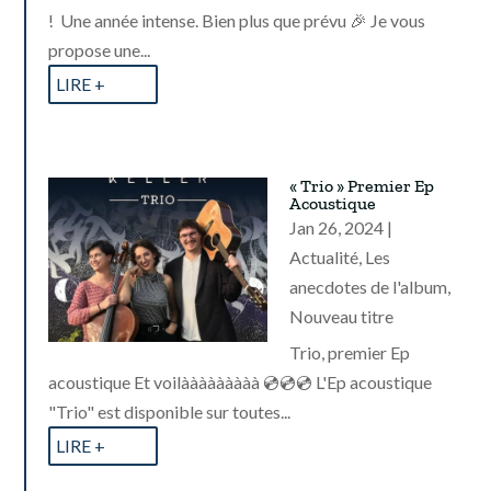
! Une année intense. Bien plus que prévu 🎉 Je vous
propose une...
LIRE +
« Trio » Premier Ep
Acoustique
Jan 26, 2024
|
Actualité
,
Les
anecdotes de l'album
,
Nouveau titre
Trio, premier Ep
acoustique Et voilààààààààà 💿💿💿 L'Ep acoustique
"Trio" est disponible sur toutes...
LIRE +