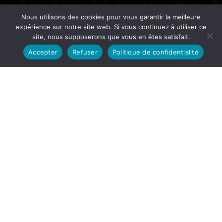
Nous utilisons des cookies pour vous garantir la meilleure
expérience sur notre site web. Si vous continuez à utiliser ce
site, nous supposerons que vous en êtes satisfait.
3
Accepter
Refuser
Politique de confidentialité
Gabriel Keller
Depuis tout jeune, Gabriel est passionné par la
musique et surtout,
fasciné par les émotions
qu’elle peut procurer
. Aussi bien aux autres qu’à
lui-même. La joie, l’envie de danser, de bouger la
tête,… mais également la tristesse, la mélancolie, la
nostalgie… Aucune autre forme artistique n’arrive à
autant émouvoir Gabriel que la musique. La chair de