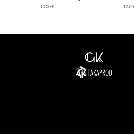
10,00
€
12,0