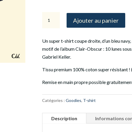
quantité
Ajouter au panier
de
T-
shirt
Un super t-shirt coupe droite, d’un bleu navy
coupe
motif de l’album Clair-Obscur : 10 lunes sous
droite
Gabriel Keller.
Tissu premium 100% coton super résistant ! (
Remise en main propre possible gratuitement
Catégories :
Goodies
,
T-shirt
Description
Informations co