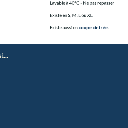
Lavable à 40°C - Ne pas repasser
Existe en S, M, L ou XL.
Existe aussi en
coupe cintrée
.
si…