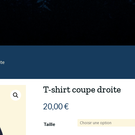
ite
T-shirt coupe droite
20,00
€
Taille