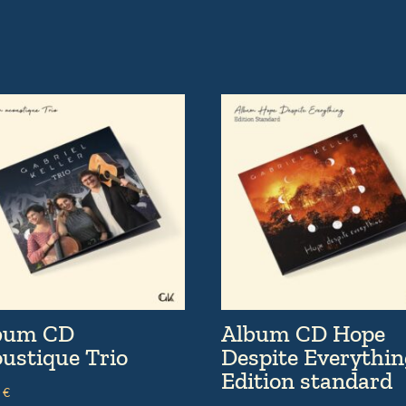
bum CD
Album CD Hope
oustique Trio
Despite Everythin
Edition standard
0
€