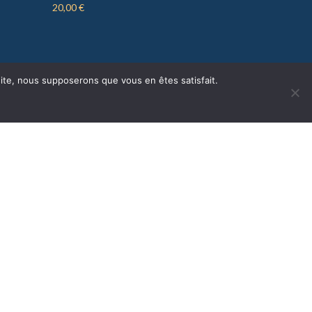
20,00
€
 site, nous supposerons que vous en êtes satisfait.
Espace Presse
S'inscrire à la newsletter