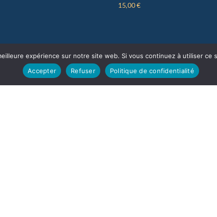
15,00
€
eilleure expérience sur notre site web. Si vous continuez à utiliser ce
Accepter
Refuser
Politique de confidentialité
Mentions Légales
Politique de Confidentialité
Conditions Générales de Vente