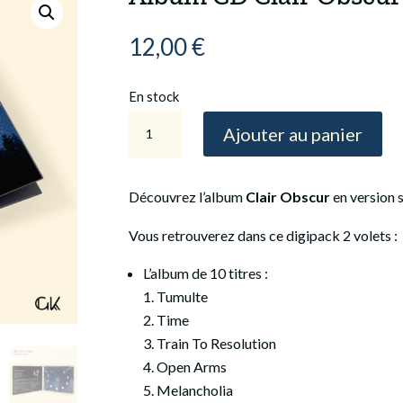
12,00
€
En stock
quantité
Ajouter au panier
de
Album
CD
Découvrez l’album
Clair Obscur
en version 
Clair
Vous retrouverez dans ce digipack 2 volets :
Obscur
L’album de 10 titres :
Tumulte
Time
Train To Resolution
Open Arms
Melancholia