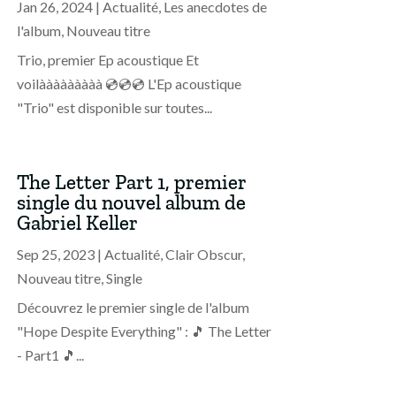
Jan 26, 2024
|
Actualité
,
Les anecdotes de
l'album
,
Nouveau titre
Trio, premier Ep acoustique Et
voilààààààààà 💿💿💿 L'Ep acoustique
"Trio" est disponible sur toutes...
The Letter Part 1, premier
single du nouvel album de
Gabriel Keller
Sep 25, 2023
|
Actualité
,
Clair Obscur
,
Nouveau titre
,
Single
Découvrez le premier single de l'album
"Hope Despite Everything" : 🎵 The Letter
- Part1 🎵...