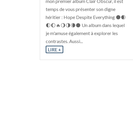
mon premier album Clair Obscur, il est
temps de vous présenter son digne
héritier : Hope Despite Everything 🌑🌒
🌓🌔🔥🌖🌗🌘🌑 Un album dans lequel
je m'amuse également à explorer les
contrastes. Aussi...
LIRE +