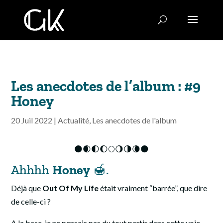
Les anecdotes de l’album : #9
Honey
20 Juil 2022
|
Actualité
,
Les anecdotes de l'album
🌑🌒🌓🌔🌕🌖🌗🌘🌑
Ahhhh
Honey
🍯.
Déjà que
Out Of My Life
était vraiment “barrée”, que dire
de celle-ci ?
A la base, je ne pensais pas du tout partir dans cette voie.