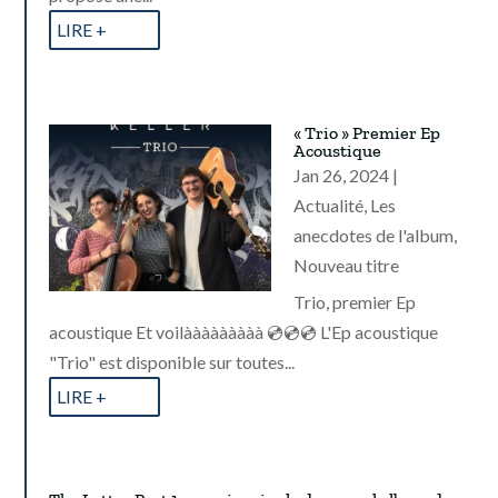
LIRE +
« Trio » Premier Ep
Acoustique
Jan 26, 2024
|
Actualité
,
Les
anecdotes de l'album
,
Nouveau titre
Trio, premier Ep
acoustique Et voilààààààààà 💿💿💿 L'Ep acoustique
"Trio" est disponible sur toutes...
LIRE +