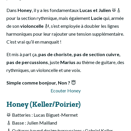
Dans
Honey
, il y a les fondamentaux
Lucas et Julien
🥁🎸
pour la section rythmique, mais également
Lucie
qui, armée
de son
violoncelle
🎻, s’est employée à doubler les lignes
harmoniques pour leur rajouter une tension supplémentaire.
C’est vrai qu’il en manquait !
Et mis à part ça,
pas de choriste, pas de section cuivre,
pas de percussions
, juste
Marius
au thème de guitare, des
rythmiques, un violoncelle et une voix.
Simple comme bonjour, Non ?
😇
Ecouter Honey
Honey (Keller/
Poirier)
🥁 Batteries : Lucas Biguet-Mermet
🎸 Basse : Julien Mailland
🎸 Guitares/sound design/percussions : Gabriel Keller