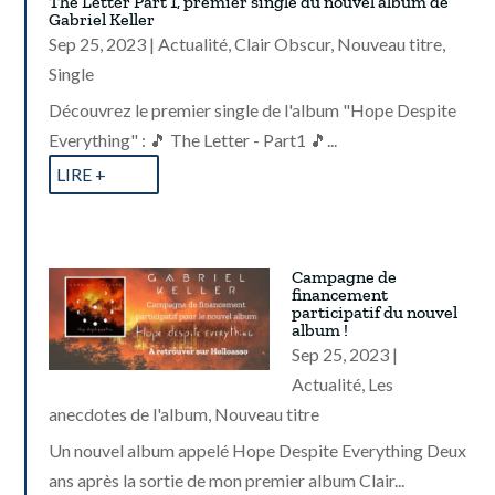
The Letter Part 1, premier single du nouvel album de
Gabriel Keller
Sep 25, 2023
|
Actualité
,
Clair Obscur
,
Nouveau titre
,
Single
Découvrez le premier single de l'album "Hope Despite
Everything" : 🎵 The Letter - Part1 🎵...
LIRE +
Campagne de
financement
participatif du nouvel
album !
Sep 25, 2023
|
Actualité
,
Les
anecdotes de l'album
,
Nouveau titre
Un nouvel album appelé Hope Despite Everything Deux
ans après la sortie de mon premier album Clair...