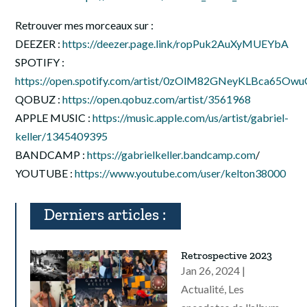
Retrouver mes morceaux sur :
DEEZER :
https://deezer.page.link/ropPuk2AuXyMUEYbA
SPOTIFY :
https://open.spotify.com/artist/0zOlM82GNeyKLBca65Ow
QOBUZ :
https://open.qobuz.com/artist/3561968
APPLE MUSIC :
https://music.apple.com/us/artist/gabriel-
keller/1345409395
BANDCAMP :
https://gabrielkeller.bandcamp.com
/
YOUTUBE :
https://www.youtube.com/user/kelton38000
Derniers articles :
Retrospective 2023
Jan 26, 2024
|
Actualité
,
Les