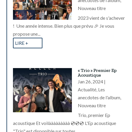
anecdotes de l'album
,
Nouveau titre
2023 vient de s'achever
! Une année intense. Bien plus que prévu 🎉 Je vous
propose une...
LIRE +
« Trio » Premier Ep
Acoustique
Jan 26, 2024
|
Actualité
,
Les
anecdotes de l'album
,
Nouveau titre
Trio, premier Ep
acoustique Et voilààààààààà 💿💿💿 L'Ep acoustique
"Trio" est disponible sur toutes...